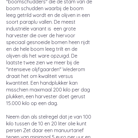
"boomschudders" die de stam van de
boom schudden waarbij de boom
leeg getrild wordt en de olijven in een
soort paraplu vallen. De meest
industriële variant is een grote
harvester die over de hiervoor
speciaal gesnoeide bomen heen rijdt
en de hele boom leeg trilt en de
olijven als het ware opzuigd. De
laatste twee zien we meer bij de
"intensieve olijfgaarden" Wederom
draait het om kwaliteit versus
kwantiteit. Een handplukker kan
misschien maximaal 200 kilo per dag
plukken, een harvester doet gerust
15.000 kilo op een dag.
Neem dan als stelregel dat je van 100
kilo tussen de 10 en 20 liter olie kunt
persen Zet daar een manuurtarief
tegen van minimaal 5 euro per uur en